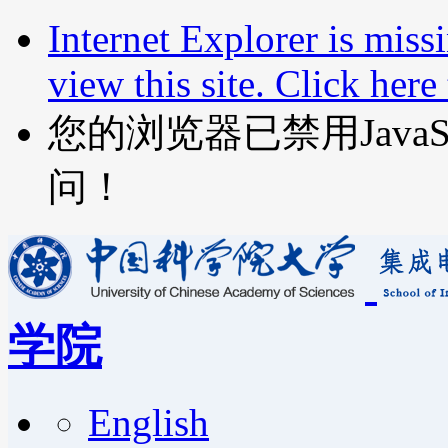
Internet Explorer is miss
view this site. Click her
您的浏览器已禁用JavaScr
问！
学院
English