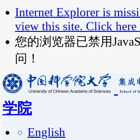
Internet Explorer is miss
view this site. Click her
您的浏览器已禁用JavaScr
问！
学院
English