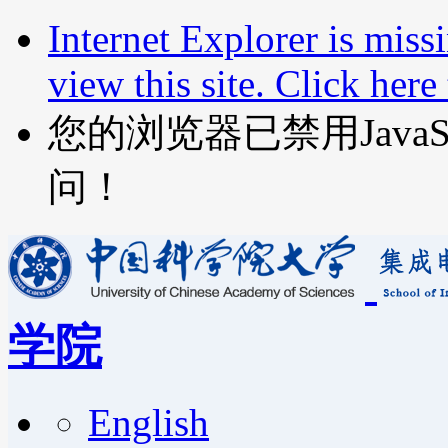
Internet Explorer is miss
view this site. Click her
您的浏览器已禁用JavaScr
问！
学院
English