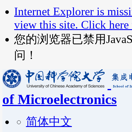
Internet Explorer is miss
view this site. Click her
您的浏览器已禁用JavaScr
问！
of Microelectronics
简体中文